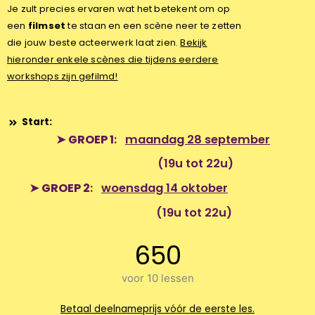
Je zult precies ervaren wat het betekent om op
een
filmset
te staan en een scène neer te zetten
die jouw beste acteerwerk laat zien.
Bekijk
hieronder enkele scènes die tijdens eerdere
workshops zijn gefilmd!
Start:
➤
GROEP 1
:
maandag 28 september
(19u tot 22u)
➤
GROEP 2
:
woensdag 14 oktober
(19u tot 22u)
650
voor 10 lessen
Betaal deelnameprijs vóór de eerste les.